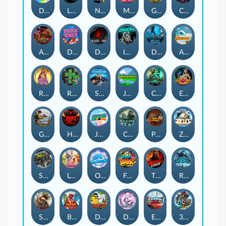
Double Rainbow
Life and Death
Nitro Nights
Max Win Machine
Gearlab Genius
Chaos Crew 2
Arena of Iron
Dork Unit
Death Becomes You
Invictus
Dynasty of Death
Avalanche
Rise of Fortuna
Rad Maxx
STORMBORN
Jumpasaurs
Cursed Crypt
Eye of Medusa
Great Game Rockies
Hounds Of Hell
Joker Bombs
Cursed Seas
Peek & Pounce
Zeus Ze Zecond
Slayers Inc
Le Bunny
Opa Santorini!
Fear the Dark
THE WILDWOOD CURSE
Rise of Ymir
SPEAR OF ATHENA
Blaze Buddies
Drop'em
Dusk Princess
Eternal Duel
3 Cursed Chests™