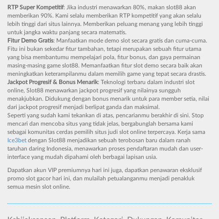
RTP Super Kompetitif
: Jika industri menawarkan 80%, makan slot88 akan
memberikan 90%. Kami selalu memberikan RTP kompetitif yang akan selalu
lebih tinggi dari situs lainnya. Memberikan peluang menang yang lebih tinggi
untuk jangka waktu panjang secara matematis.
Fitur Demo Gratis
: Manfaatkan mode demo slot secara gratis dan cuma-cuma.
Fitu ini bukan sekedar fitur tambahan, tetapi merupakan sebuah fitur utama
yang bisa membantumu mempelajari pola, fitur bonus, dan gaya permainan
masing-masing game slot88. Memanfaatkan fitur slot demo secara baik akan
meningkatkan keterampilanmu dalam memilih game yang tepat secara drastis.
Jackpot Progresif & Bonus Menarik
: Teknologi terbaru dalam industri slot
online, Slot88 menawarkan jackpot progresif yang nilainya sungguh
menakjubkan. Didukung dengan bonus menarik untuk para member setia, nilai
dari jackpot progresif menjadi berlipat ganda dan maksimal.
Seperti yang sudah kami tekankan di atas, pencarianmu berakhir di sini. Stop
mencari dan mencoba situs yang tidak jelas, bergabunglah bersama kami
sebagai komunitas cerdas pemilih situs judi slot online terpercaya. Kerja sama
Ice3bet
dengan Slot88 menjadikan sebuah terobosan baru dalam ranah
taruhan daring Indonesia, menawarkan proses pendaftaran mudah dan user-
interface yang mudah dipahami oleh berbagai lapisan usia.
Dapatkan akun VIP premiumnya hari ini juga, dapatkan penawaran eksklusif
promo slot gacor hari ini, dan mulailah petualanganmu menjadi penakluk
semua mesin slot online.