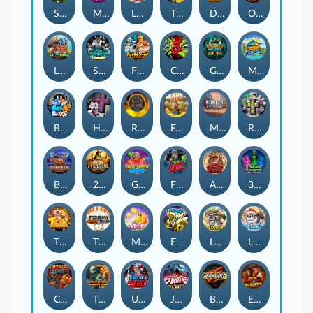
Spinman
MIAMI MAYHEM
LE KING
The Luxe
Duel at Dawn
Old Gun
Le Viking
SixSixSix
Fist Of Destruction
CHAOS CREW 3
Ghostly Hallows
MARLIN MASTERS: THE BIG HAUL
Beam Boys
Hot Ross
Raidmark
Frank's Farm
Monkey Frenzy 2: Boss is Here!
RIP City
Behind Bars: Masterplan
2 Wild 2 Die
Gobstopper Grind
Fire My Laser
ARMY OF ARES
3 Arcane Cauldrons
TIGER LEGENDS
TOSHI WAYS CLUB
Magic Piggy
FRKN Bananas
Le Digger
LE SANTA
Crystal Robot
The Lost Book of Mummy’s Curse
Ultimate Slot of America
JAWS OF JUSTICE
Born Wild
EPIC BULLETS & BOUNTY