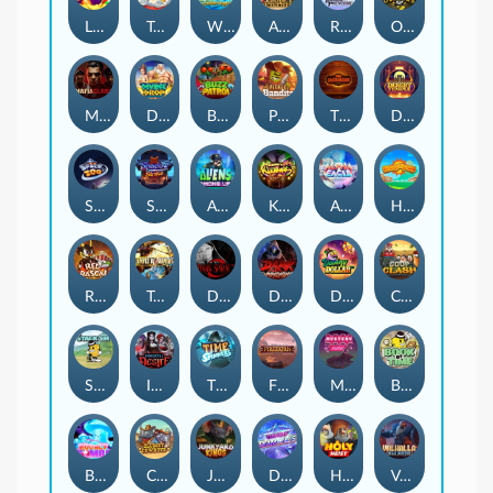
Lucky Multifruit
Tai The Toad
Wishbringer
Amazing Miceketeers
RAINBOW PRINCESS
Outlasw Inc
Mafia Clash
Divine Drop
Buzz Patrol
Pickle Bandits
The Jack & Rose
Desert Temple
Space Zoo
Shadow Strike
Aliens Among Us
Klowns
Alpha Eagle
Hop'n'Pop
Red Rascal™
Temple of Torment
Dark Spiral
Dark Summoning
Danny Dollar
Coop Clash
Stack'em
Immortal Desire
Time Spinners
Fireborn
Mystery Motel
Book of Time
BOUNCY BOMBS
Clumsy Cowboys
Junkyard Kings
Dandy Diamonds
Holy Heist
Valhalla: Wild Winter