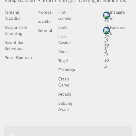
Kebijaksanaan
Platform
Kategori
Dukungan
Komunitas
Tentang
Promosi
Hot
Instagra
ICE3BET
Games
m
Loyalty
Responsible
Slots
Faceboo
Referral
Gambling
k
Live
Syarat dan
Casino
Ketentuan
Race
Pusat Bantuan
Togel
Olahraga
Crash
Game
Arcade
Sabung
Ayam