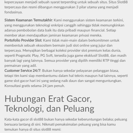
kepercayaan menjadi sebuah syarat terpenting untuk sebuah situs. Situs Slot88
terpercaya dan resmi dibangun menggunakan 3 pilar utama yang menjadi
fondasinya.
Sistem Keamanan Termutakhir
: Kami menggunakan sistem keamanan terkini,
yang menggunakan teknologi enkripsi canggih sehingga tidak memungkinkan
adanya pembobolan data baik itu data pribadi maupun financial. Setiap
member akan mendapatkan jaminan keamanan privasi mereka.
Portofolio Provider Slot
: Kami tidak main-main dalam berkomitmen untuk
membentuk sebuah eksositem bermain judi slot online yang jujur dan
terpercaya. Menyajikan berbagai koleksi provider slot premium kelas dunia,
seperti Pragmatic Play, PG Soft, tersedia juga game eksklusif Slot88, dan masih
banyak lagi yang lainnya. Semua provider yang dipilih memiliki RTP tinggi dan
permainan yang adil.
Customer Service 24/7
: Bukan hanya sekedar pelayanan pelanggan biasa,
tetapi tim kami siap membantumu dalam hal teknis maupun hal lainnya, seperti
game slot gacor hari ini yang sedang naik daun dan sangat menguntungkan.
Konsultasi gratis selama 24 jam penuh.
Hubungan Erat Gacor,
Teknologi, dan Peluang
Kata-kata gacor di slot88 bukan hanya sekedar keberuntungan belaka; peluang
bersuara lantang di sini. Nikmati pemaksimalan peluang yang bisa kamu
temukan hanya di situs slot88 resmi: