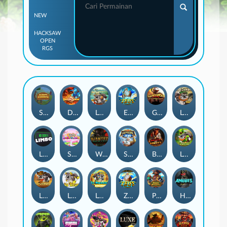
NEW
HACKSAW
OPEN
RGS
Sleepy Grandpa
Dragon’s Domain
Le Fisherman
Epic Ze Zeus
Gladiator Legends
Le Bandit
Limbo
Sticky Candyland
Wanted Dead or a Wild
Supreme Zeus
BULLETS AND BOUNTY
Le Prechaun
LE COWBOY
LE ZEUS
Le Pharaoh
Ze Zeus
Pirate Bonanza
Hand of Anubis