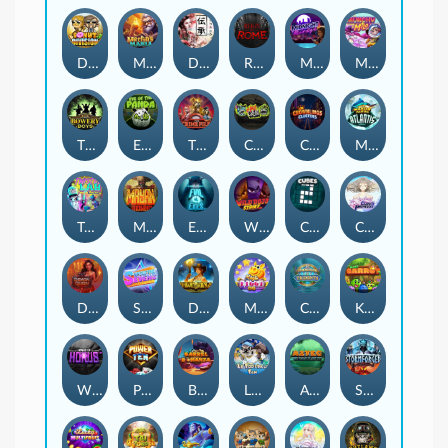
Donut Division
Merlin's Mania
Densho
Reign of Rome
Midnight Mirage
Munchy Milo
The Bowery Boys
Eye of the Panda
The Crime File
Chaos Crew
Crownlings Clusters
Marlin Masters Atlantis
Twisted Lab
Mayan Stackways
Evil Eyes
Wild Dojo Strike
Cubes 2
Cloud Princess
Demon Queen
Superstar Sevens
Dawn of Kings
Magic Piggy OG
Commander of Tridents
King Carrot
Wings of Horus
Power of 10
Barrel Bonanza
LE FOOTBALL FAN
Aztec Twist
Stormforged