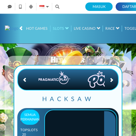
MASUK
DAFTA
IDR
12,687,021,
HOT GAMES
SLOTS
LIVE CASINO
RACE
TOGE
HACKSAW
SEMUA
PERMAINAN
TOP
SLOTS
20