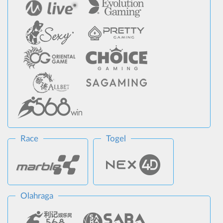
Race
Togel
Olahraga