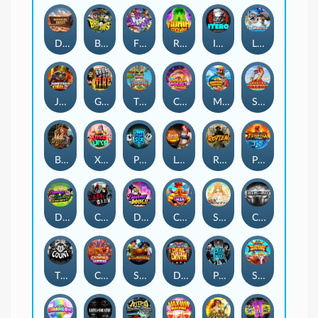
Darkside Prairie: Magical Beast
BASH BROS
Fighter Pit
Ronin Stackways
ITERO
LE HOOLIGAN
Junkyard Kings 2
Grug Make Fire
Tikitopia BoosterBelt
Chocolate Rocket
Marlin Master
SMOKING DRAGON
Bonnie's Buccaneers
Xmas Drop
PRAY FOR SIX
Leatherheads
Rotten
Phoenix
DONNY AND DANNY
Cash Crew
DONNY DOUGH
Chicken Man
SUN PRINCESS
CIRCLE OF LIFE
THE COUNT
Crowned Corners
STEAMRUNNERS
DEAL WITH DEATH
Pray for Three
Shaolin Master