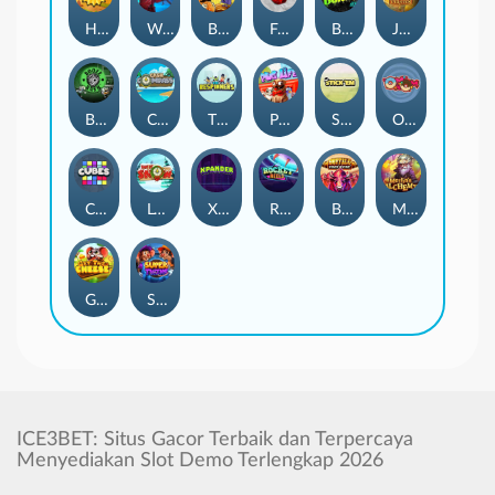
Harvest Wilds
Warrior Ways
Benny The Beer
Frutz
Break Bones
Jawsome Pirates
Booze Bash
Cash Compass
The Respinners
Pug Life
Stick'em
OmNom
Cubes
Let It Snow
Xpander
Rocket Reels
Buffalo Stack'n'Sync
Merlin's Alchemy
Get The Cheese
Super Twins
ICE3BET: Situs Gacor Terbaik dan Terpercaya
Menyediakan Slot Demo Terlengkap 2026