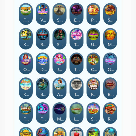
Fruit Duel
Vending Machine
Sand and Ashes
Empress of the Shadows
Piggy Cluster Hunt
Strength Of Hercules
Keep 'em
Bloodthirst
Shadow Treasure
Tasty Treats
Undead Fortune
Mighty Masks
Orb of Destiny
Dorks of The Deep
Jelly Slice
The Cursed King
Cash Quest
Gronk's Gems
Keep 'em Cool
Beast Below
Aiko and the Wind Spirit
Toshi Video Club
Fred's Food Truck
Blademaster
Forest Fortune
Feel The Beat
Miami Multiplier
Lord Venom
Snow Slingers
Rusty & Curly